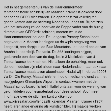
Het in het gemeentehuis van de Haarlemmermeer
tentoongestelde schilderij van Maarten Kramer is gekocht door
het bedrijf GEPO vleeswaren. De opbrengst zal volledig ten
goede komen aan de stichting Nederland-Lengasiti. Bij het zien
van het schilderij zei de heer van de Poppe vader van de huidig
directeur van GEPO:'dit schilderij moeten we in de
Haarlemmermeer houden' De Lengasiti Primary School heeft
ongeveer 365 Maasai leerlingen uit de wijde omgeving van
Lengasiti, een dorpje in de Blue Mountains, ten noord oosten van
Arusha in noordelijk Tanzania. De 365 leerlingen krijgen,
gedurende een deel van de dag, les in 3 klaslokalen van 4
Tanzaniaanse leerkrachten. Niet alleen de behuizing, maar ook
de leermiddelen zijn niet alleen naar Nederlandse, maar ook naar
Tanzaniaanse maatstaven abominabel. Nadat wij in februari 2006
via Dr. Ole Kuney, Maasai chief en hoofd medische dienst van het
nabijgelegen Kilimanjaro Airport, in contact kwamen met de
Maasai schoolboard, is het initiatief ontstaan voor de werving van
geldmiddelen voor lesmateriaal voor deze school. Voor meer
informatie over de stichting kunt u kijken op:
www.privesafari.com/lengasiti_kalendar Maarten Kramer (1957)
heeft jarenlange ervaring als kunstschilder. Hij maakte werken